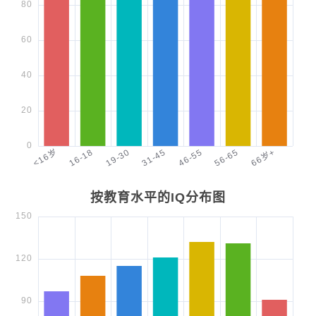
21
查看报告
134
limit
成人组
男
福建-福州
22
查看报告
134
哈哈哈
成人组
女
山西-太原
23
查看报告
134
江以萱