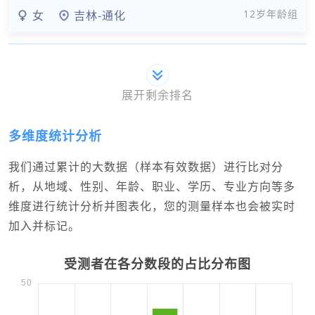
12岁年龄组
女
吉林-通化
16
查看报告
展开剩余排名
136
谢美顺
成人组
女
四川-成都
多维度统计分析
我们通过累计的大数据（样本有效数据）进行比对分
析，从地域、性别、年龄、职业、学历、专业方向等多
17
查看报告
维度进行统计分析并图表化，您的测量样本也会被实时
136
哩哩啦啦
加入并标记。
成人组
女
山西-太原
18
查看报告