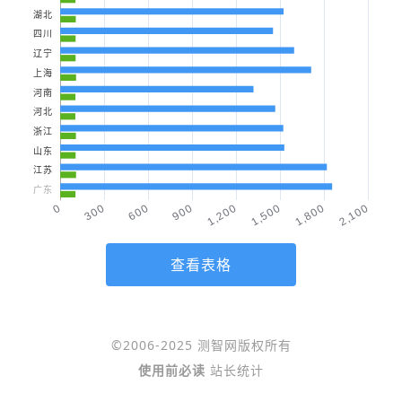
成人组
男
陕西-西安
32
查看报告
131
慕江
成人组
男
广东-广州
33
查看报告
查看表格
131
何必
成人组
男
北京-朝阳
©2006-2025 测智网版权所有
使用前必读
站长统计
34
查看报告