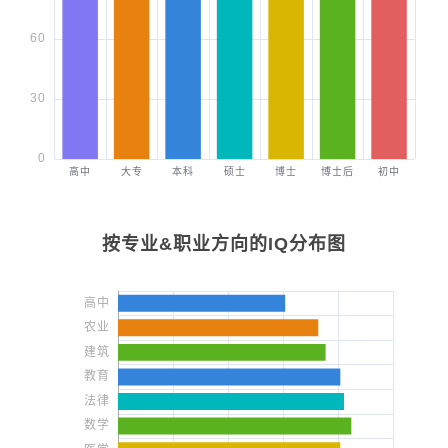
14岁年龄组
女
江苏-宿迁
24
查看报告
134
刘晓
成人组
男
安徽-合肥
25
查看报告
134
james
成人组
男
河北-石家庄
26
查看报告