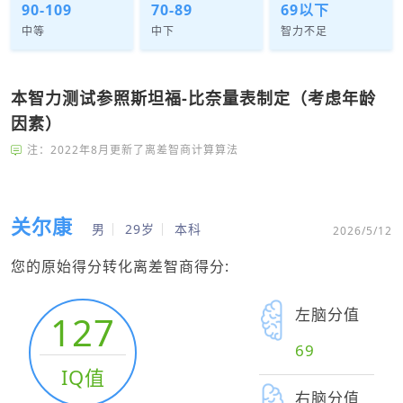
90-109
70-89
69以下
中等
中下
智力不足
本智力测试参照斯坦福-比奈量表制定（考虑年龄
因素）
注：2022年8月更新了离差智商计算算法
关尔康
男
29岁
本科
2026/5/12
您的原始得分转化离差智商得分:
左脑分值
127
69
IQ值
右脑分值