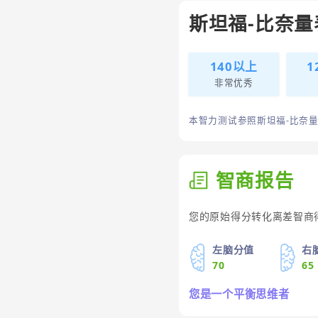
斯
1
本智力