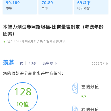
90-109
70-89
69以下
中等
中下
智力不足
本智力测试参照斯坦福-比奈量表制定（考虑年龄
因素）
注：2022年8月更新了离差智商计算算法
羡慕
女
13岁
高中以下
2026/5/10
您的原始得分转化离差智商得分:
左脑分值
128
57
IQ值
右脑分值