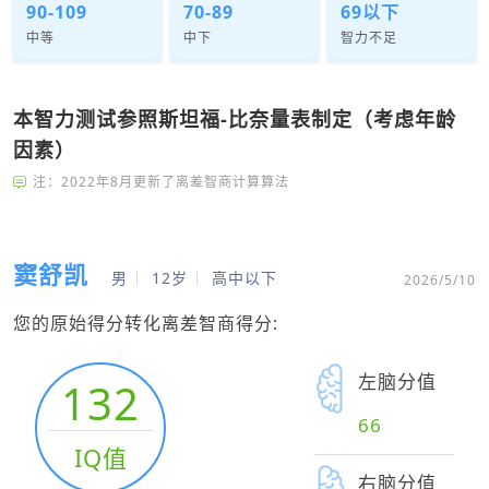
90-109
70-89
69以下
中等
中下
智力不足
本智力测试参照斯坦福-比奈量表制定（考虑年龄
因素）
注：2022年8月更新了离差智商计算算法
窦舒凯
男
12岁
高中以下
2026/5/10
您的原始得分转化离差智商得分:
左脑分值
132
66
IQ值
右脑分值